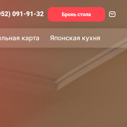
952) 091-91-32
Бронь стола
йльная карта
Японская кухня