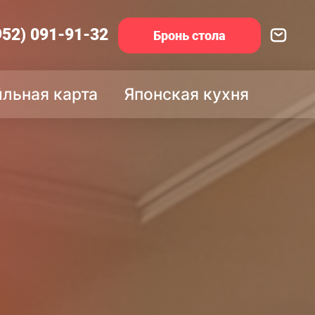
952) 091-91-32
Бронь стола
йльная карта
Японская кухня